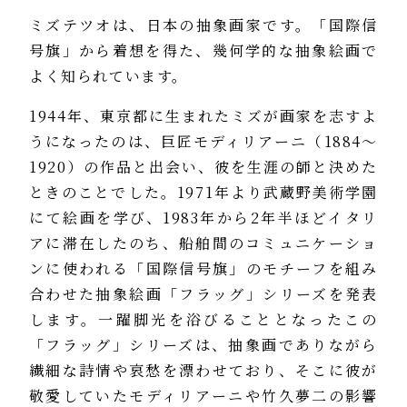
ミズテツオは、日本の抽象画家です。「国際信
号旗」から着想を得た、幾何学的な抽象絵画で
よく知られています。
1944年、東京都に生まれたミズが画家を志すよ
うになったのは、巨匠モディリアーニ（1884～
1920）の作品と出会い、彼を生涯の師と決めた
ときのことでした。1971年より武蔵野美術学園
にて絵画を学び、1983年から2年半ほどイタリ
アに滞在したのち、船舶間のコミュニケーショ
ンに使われる「国際信号旗」のモチーフを組み
合わせた抽象絵画「フラッグ」シリーズを発表
します。一躍脚光を浴びることとなったこの
「フラッグ」シリーズは、抽象画でありながら
繊細な詩情や哀愁を漂わせており、そこに彼が
敬愛していたモディリアーニや竹久夢二の影響