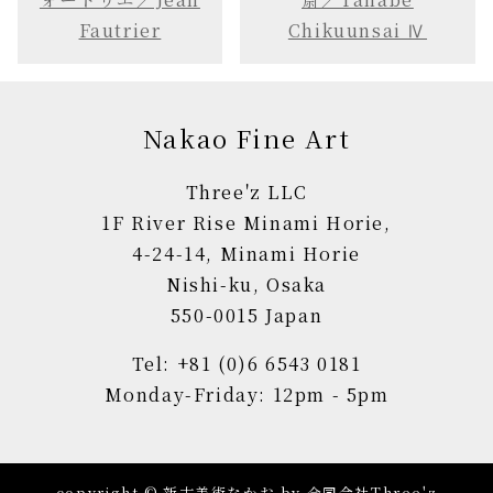
Fautrier
Chikuunsai Ⅳ
Nakao Fine Art
Three'z LLC
1F River Rise Minami Horie,
4-24-14, Minami Horie
Nishi-ku, Osaka
550-0015 Japan
Tel: +81 (0)6 6543 0181
Monday-Friday: 12pm - 5pm
copyright © 新古美術なかお by 合同会社Three'z