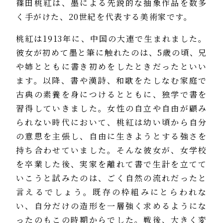
篠田桃紅は、墨による先鋭的な抽象作品を数多
く手がけた、20世紀を代表する美術家です。
桃紅は1913年に、中国の大連で生まれました。
彼女が初めて墨と筆に触れたのは、5歳の頃、兄
や姉とともに書き初めをしたときだったといい
ます。以降、書や漢詩、和歌をたしなむ家庭で
古典の素養を身につけるとともに、独学で書を
習得していきました。女性の自立や自由が顧み
られない時代において、桃紅は幼い頃から自分
の意思を主張し、自由に生きようとする強さを
持ち合わせていました。そんな彼女が、女学校
を卒業した後、実家を離れて書で生計を立てて
いこうと試みたのは、ごく自然の流れだったと
言えるでしょう。既存の枠組みにとらわれな
い、自分だけの造形を一層強く求めるようにな
ったのもこの時期からでした。戦後、大きく変