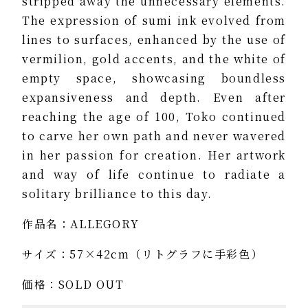
stripped away the unnecessary elements.
The expression of sumi ink evolved from
lines to surfaces, enhanced by the use of
vermilion, gold accents, and the white of
empty space, showcasing boundless
expansiveness and depth. Even after
reaching the age of 100, Toko continued
to carve her own path and never wavered
in her passion for creation. Her artwork
and way of life continue to radiate a
solitary brilliance to this day.
作品名：ALLEGORY
サイズ：57×42cm（リトグラフに手彩色）
価格：SOLD OUT