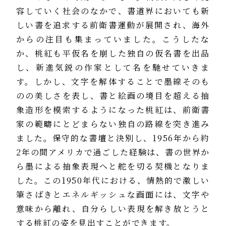
容していく社会のなかで、書道界においても新
しい書を追求する前衛書運動が展開され、海外
からの注目も集まっていました。こうしたな
か、桃紅も平仮名を崩した独自の仮名書を出品
し、新進気鋭の作家として名を馳せていきま
す。しかし、文字を解体することで墨線そのも
のの美しさを表し、書と絵画の境目を超える抽
象造形を模索するようになった桃紅は、前衛書
家の範疇にとどまらない独自の路線を突き進み
ました。保守的な書壇と決別し、1956年から約
2年の間アメリカで過ごした経験は、書の世界か
ら墨による抽象表現へと舵を切る契機となりま
した。この1950年代における、情熱的で激しい
筆さばきとエネルギッシュな画面には、文字や
意味から離れ、自分らしい表現を解き放とうと
する桃紅の姿を見出すことができます。