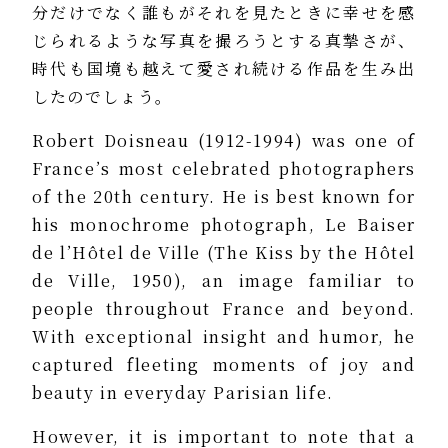
分だけでなく誰もがそれを見たときに幸せを感
じられるような写真を撮ろうとする真摯さが、
時代も国境も越えて愛され続ける作品を生み出
したのでしょう。
Robert Doisneau (1912-1994) was one of
France’s most celebrated photographers
of the 20th century. He is best known for
his monochrome photograph, Le Baiser
de l’Hôtel de Ville (The Kiss by the Hôtel
de Ville, 1950), an image familiar to
people throughout France and beyond.
With exceptional insight and humor, he
captured fleeting moments of joy and
beauty in everyday Parisian life.
However, it is important to note that a