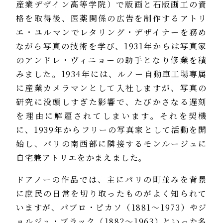
産業デザイン高等学院）で版画と石版画工の資
格を取得後、医薬関係の広告を制作するアトリ
エ・ユルマンでレタリング・デザイナーを務め
ながら写真の技術を学び、1931年からは写真家
のアンドレ・ヴィニョーの助手となり修業を積
みました。1934年には、ルノー自動車工場専属
に産業カメラマンとして入社しますが、写真の
研究に没頭しすぎた影響で、たびかさなる遅刻
を理由に解雇されてしまいます。それを契機
に、1939年からフリーの写真家として活動を開
始し、パリの南西部に隣接するモンルージュに
自宅兼アトリエをかまえました。
ドアノーの作品では、主にパリの町並みを背景
に庶民の日常を切り取ったものがよく知られて
いますが、パブロ・ピカソ（1881～1973）やジ
ョルジュ・ブラック（1882～1963）といった名