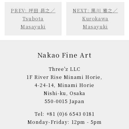
PREV: 坪田 昌之／
NEXT: 黒川 雅之／
Tsubota
Kurokawa
Masayuki
Masayuki
Nakao Fine Art
Three'z LLC
1F River Rise Minami Horie,
4-24-14, Minami Horie
Nishi-ku, Osaka
550-0015 Japan
Tel: +81 (0)6 6543 0181
Monday-Friday: 12pm - 5pm